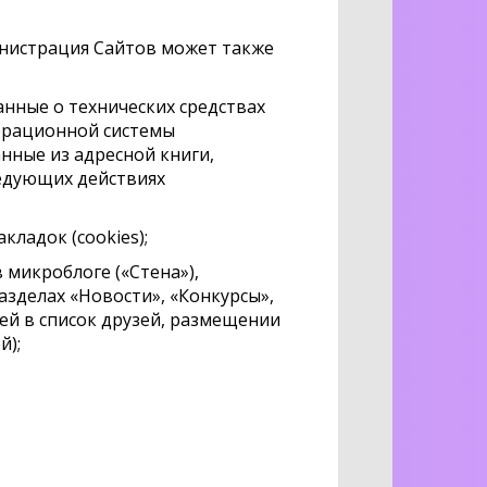
инистрация Сайтов может также
анные о технических средствах
операционной системы
анные из адресной книги,
следующих действиях
кладок (cookies);
в микроблоге («Стена»),
азделах «Новости», «Конкурсы»,
ей в список друзей, размещении
й);