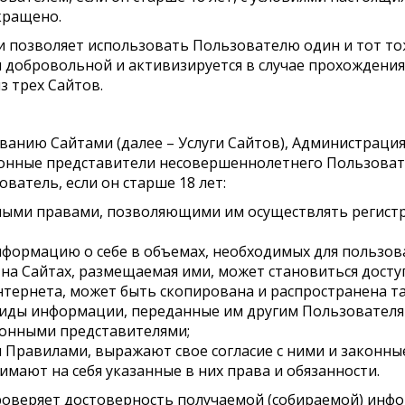
кращено.
и позволяет использовать Пользователю один и тот тож
я добровольной и активизируется в случае прохождени
з трех Сайтов.
зованию Сайтами (далее – Услуги Сайтов), Администрация
аконные представители несовершеннолетнего Пользоват
ватель, если он старше 18 лет:
ыми правами, позволяющими им осуществлять регист
формацию о себе в объемах, необходимых для пользова
на Сайтах, размещаемая ими, может становиться досту
нтернета, может быть скопирована и распространена т
виды информации, переданные им другим Пользователям
конными представителями;
Правилами, выражают свое согласие с ними и законны
имают на себя указанные в них права и обязанности.
проверяет достоверность получаемой (собираемой) инфо