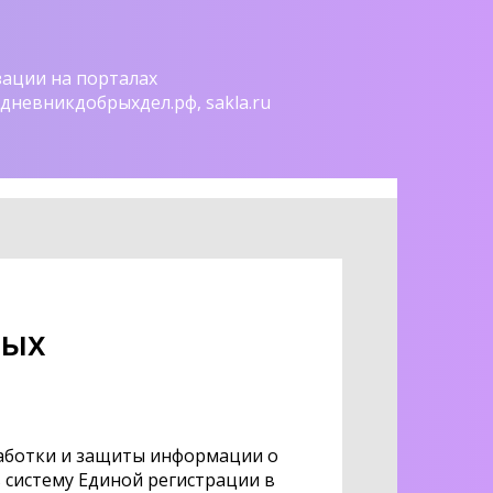
зации на порталах
u, дневникдобрыхдел.рф, sakla.ru
ных
аботки и защиты информации о
в систему Единой регистрации в