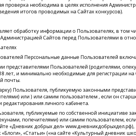
кая проверка необходима в целях исполнения Админист
дведения итогов проводимых на Сайтах конкурсов).
ляет обработку информации о Пользователях, в том чи
 Администрацией Сайтов перед Пользователями в отн
вателях
зователей Персональные данные Пользователей включа
ыми представителями Пользователей (родителями, опек
18 лет, и минимально необходимые для регистрации на С
й почты.
атарку) Пользователя, публикуемую законными предста
елями) или ) или самим пользователем , если он старше
 редактирования личного кабинета.
ользователя, публикуемые по собственной инициативе 
кунами, попечителями) или самим пользователем, если 
айте «Дневник добрых дел» www.дневникдобрыхдел.рф), в
ах «Блоги», «Статьи» («на сайте «Культурный дневник ш