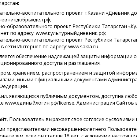
тарстан:
ательно-воспитательного проект г.Казани «Дневник до
невникдобрыхдел.рф;
но-образовательного проект Республики Татарстан «К
нет по адресу: www.культурныйдневник.рф;
ательно-воспитательного проект Республики Татарста
 сети Интернет по адресу: www.sakla.ru.
вляется обеспечение надлежащей защиты информации о п
кционированного доступа и разглашения.
сбором, хранением, распространением и защитой информ
вилами, иными официальными документами Администр
 Федерации.
вил, являющихся публичным документом, доступна люб
ке www.единыйлогин.рф/license. Администрация Сайтов 
Сайт, Пользователь выражает свое согласие с условиями
ными представителями несовершеннолетнего Пользовате
вателем, если он старше 18 лет, с условиями настоящ