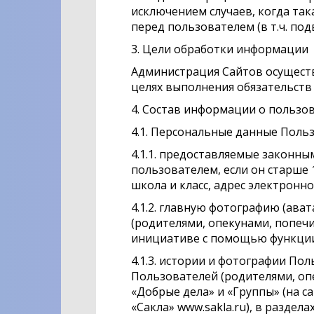
исключением случаев, когда та
перед пользователем (в т.ч. по
3. Цели обработки информации
Администрация Сайтов осуществ
целях выполнения обязательств
4. Состав информации о пользо
4.1. Персональные данные Поль
4.1.1. предоставляемые законн
пользователем, если он старше 
школа и класс, адрес электронно
4.1.2. главную фотографию (ав
(родителями, опекунами, попечит
инициативе с помощью функции
4.1.3. истории и фотографии П
Пользователей (родителями, опе
«Добрые дела» и «Группы» (на с
«Сакла» www.sakla.ru), в раздел