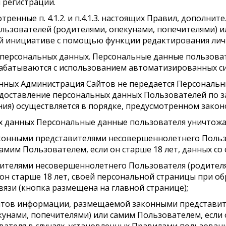
регистрации.
ренные п. 4.1.2. и п.4.1.3. настоящих Правил, дополни
ьзователей (родителями, опекунами, попечителями) и
ной инициативе с помощью функции редактирования лич
ие персональных данных. Персональные данные пользова
рабатываются с использованием автоматизированных сис
данных Администрация Сайтов не передается Персональ
доставление персональных данных Пользователей по з
ния) осуществляется в порядке, предусмотренном зако
ых данных Персональные данные пользователя уничтожа
аконными представителями несовершеннолетнего Польз
амим Пользователем, если он старше 18 лет, данных со
ителями несовершеннолетнего Пользователя (родителя
 он старше 18 лет, своей персональной страницы при 
язи (кнопка размещена на главной странице);
йтов информации, размещаемой законными представи
унами, попечителями) или самим Пользователем, если о