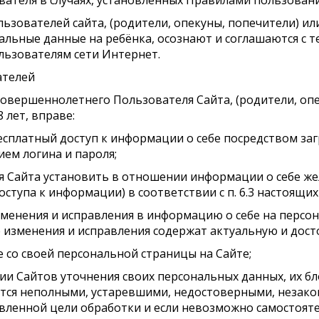
ателя в случаях, установленных Правилами пользовани
льзователей сайта, (родители, опекуны, попечители) ил
альные данные на ребёнка, осознают и соглашаются с т
льзователям сети Интернет.
ателей
совершеннолетнего Пользователя Сайта, (родители, опе
 лет, вправе:
бесплатный доступ к информации о себе посредством за
ием логина и пароля;
ия Сайта установить в отношении информации о себе ж
ступа к информации) в соответствии с п. 6.3 настоящих
изменения и исправления в информацию о себе на перс
кие изменения и исправления содержат актуальную и до
е со своей персональной страницы на Сайте;
ции Сайтов уточнения своих персональных данных, их б
яются неполными, устаревшими, недостоверными, незак
вленной цели обработки и если невозможно самостоят